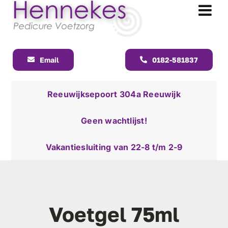
Ga
naar
Tog
inhoud
Nav
Email
0182-581837
Reeuwijksepoort 304a Reeuwijk
Geen wachtlijst!
Vakantiesluiting van 22-8 t/m 2-9
Voetgel 75ml