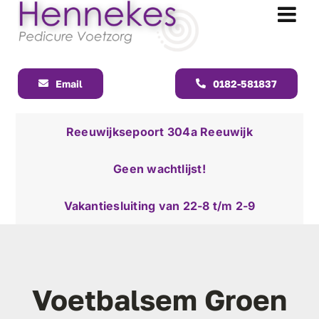
Ga
naar
Tog
inhoud
Nav
Email
0182-581837
Reeuwijksepoort 304a Reeuwijk
Geen wachtlijst!
Vakantiesluiting van 22-8 t/m 2-9
Voetbalsem Groen