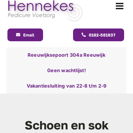
Ga
naar
Tog
inhoud
Nav
Email
0182-581837
Reeuwijksepoort 304a Reeuwijk
Geen wachtlijst!
Vakantiesluiting van 22-8 t/m 2-9
Schoen en sok