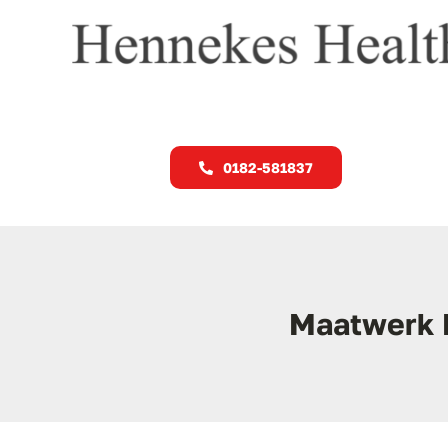
Ga
naar
inhoud
0182-581837
Maatwerk 