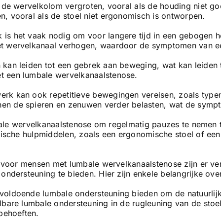
p de wervelkolom vergroten, vooral als de houding niet g
, vooral als de stoel niet ergonomisch is ontworpen.
is het vaak nodig om voor langere tijd in een gebogen h
et wervelkanaal verhogen, waardoor de symptomen van e
kan leiden tot een gebrek aan beweging, wat kan leiden to
t een lumbale wervelkanaalstenose.
rk kan ook repetitieve bewegingen vereisen, zoals typen
en de spieren en zenuwen verder belasten, wat de symp
ale wervelkanaalstenose om regelmatig pauzes te nemen ti
sche hulpmiddelen, zoals een ergonomische stoel of ee
l
voor mensen met lumbale wervelkanaalstenose zijn er ve
dersteuning te bieden. Hier zijn enkele belangrijke ov
 voldoende lumbale ondersteuning bieden om de natuurli
lbare lumbale ondersteuning in de rugleuning van de sto
 behoeften.