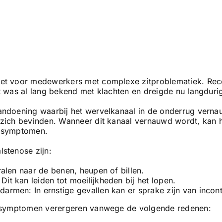
t voor medewerkers met complexe zitproblematiek. Recent
was al lang bekend met klachten en dreigde nu langdurig 
andoening waarbij het wervelkanaal in de onderrug verna
zich bevinden. Wanneer dit kanaal vernauwd wordt, kan h
e symptomen.
stenose zijn:
ralen naar de benen, heupen of billen.
it kan leiden tot moeilijkheden bij het lopen.
armen: In ernstige gevallen kan er sprake zijn van incont
e symptomen verergeren vanwege de volgende redenen: